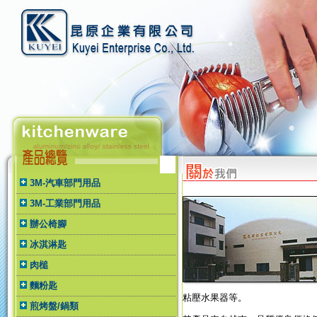
3M-汽車部門用品
3M-工業部門用品
辦公椅腳
冰淇淋匙
肉槌
麵粉匙
粘壓水果器等。
煎烤盤/鍋類