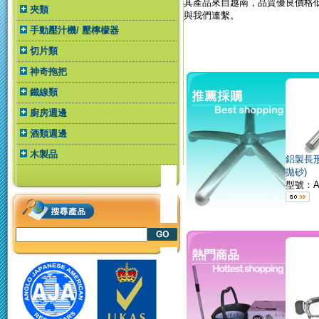
其產品來自越南，品質優良價格
夾類
與我們連繫。
手動壓汁機/ 壓檸檬器
切片類
神奇拖把
鐵線類
廚房週邊
酒類週邊
木製品
鋁製長形
拋砂)
型號：A