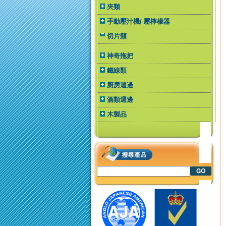
夾類
手動壓汁機/ 壓檸檬器
切片類
神奇拖把
鐵線類
廚房週邊
酒類週邊
木製品