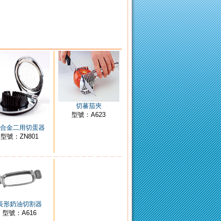
切蕃茄夾
型號：A623
合金二用切蛋器
型號：ZN801
長形奶油切割器
型號：A616