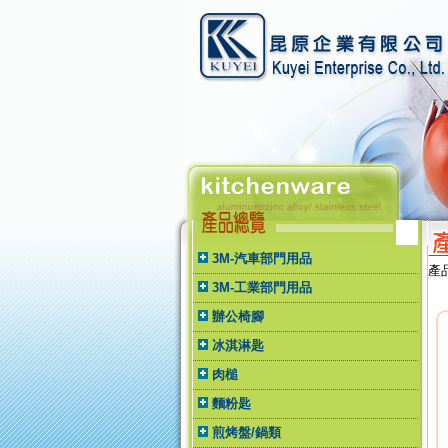
3M-汽車部門用品
產
3M-工業部門用品
辦公椅腳
冰淇淋匙
肉槌
麵粉匙
煎烤盤/鍋類