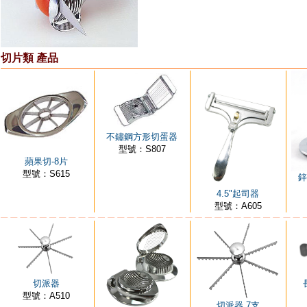
切片類 產品
不鏽鋼方形切蛋器
型號：S807
蘋果切-8片
型號：S615
鋅
4.5"起司器
型號：A605
切派器
型號：A510
切派器 7支