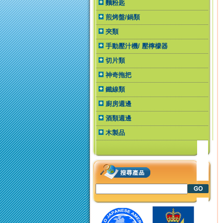
麵粉匙
煎烤盤/鍋類
夾類
手動壓汁機/ 壓檸檬器
切片類
神奇拖把
鐵線類
廚房週邊
酒類週邊
木製品