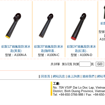
鋁
型號：
A10
鋁製12"鐵氟龍防凍冰
鋁製20"鐵氟龍防凍冰
鋁製24"鐵氟龍防凍冰
匙(黃蓋)
匙(咖啡蓋..
匙(紅蓋)..
型號：A100N-A
型號：A100N-C
型號：A100N-D
共18筆 第1/2頁
到第
頁
||
回首頁
|
網站訊息
|
線上詢價
|
連絡我們
|
網站
工廠:
No. 70A VSIP Dai Lo Doc Lap, Vietnam
District, Binh Duong Province, Vietna
Tel: +84-650-3766-988 / Fax: +84-650