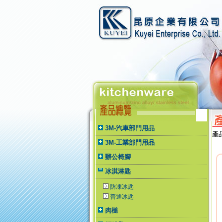
3M-汽車部門用品
產
3M-工業部門用品
辦公椅腳
冰淇淋匙
防凍冰匙
普通冰匙
肉槌