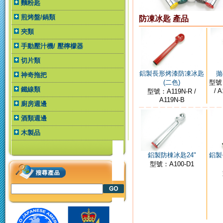
麵粉匙
煎烤盤/鍋類
防凍冰匙 產品
夾類
手動壓汁機/ 壓檸檬器
切片類
鋁製長形烤漆防凍冰匙
拋
神奇拖把
(二色)
型號：
鐵線類
/ A
型號：A119N-R /
A119N-B
廚房週邊
酒類週邊
木製品
鋁製防棟冰匙24"
鋁製
型號：A100-D1