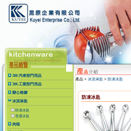
3M-汽車部門用品
產品 >
冰淇淋匙
>
防凍冰匙
3M-工業部門用品
辦公椅腳
防凍冰匙
冰淇淋匙
防凍冰匙
普通冰匙
肉槌