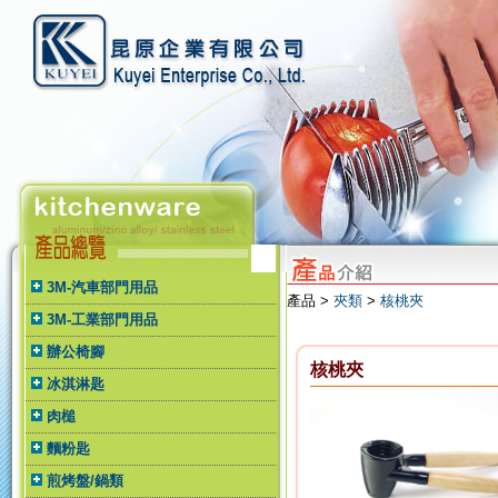
3M-汽車部門用品
產品 >
夾類
>
核桃夾
3M-工業部門用品
辦公椅腳
核桃夾
冰淇淋匙
肉槌
麵粉匙
煎烤盤/鍋類