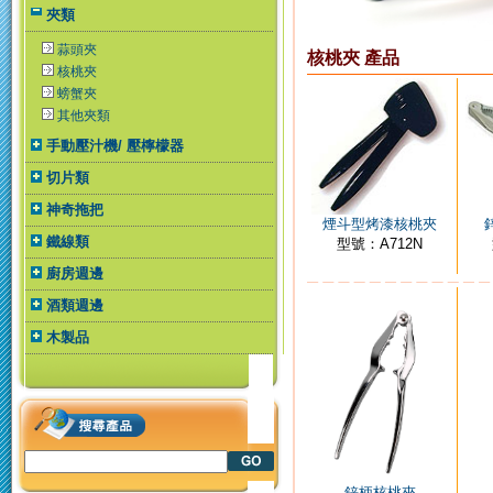
夾類
蒜頭夾
核桃夾 產品
核桃夾
螃蟹夾
其他夾類
手動壓汁機/ 壓檸檬器
切片類
神奇拖把
煙斗型烤漆核桃夾
鐵線類
型號：A712N
廚房週邊
酒類週邊
木製品
鋅柄核桃夾