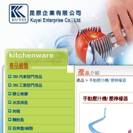
3M-汽車部門用品
產品 >
手動壓汁機/ 壓檸檬器
3M-工業部門用品
辦公椅腳
手動壓汁機/ 壓檸檬器
冰淇淋匙
肉槌
麵粉匙
煎烤盤/鍋類