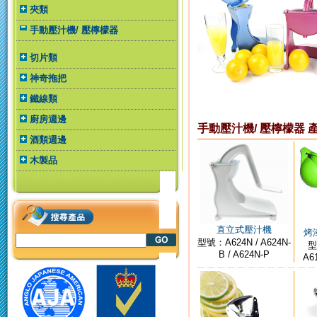
夾類
手動壓汁機/ 壓檸檬器
切片類
神奇拖把
鐵線類
廚房週邊
手動壓汁機/ 壓檸檬器 
酒類週邊
木製品
直立式壓汁機
烤
型號：A624N / A624N-
型
B / A624N-P
A61