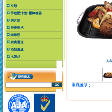
夾類
手動壓汁機/ 壓檸檬器
切片類
神奇拖把
鐵線類
廚房週邊
酒類週邊
木製品
點
產品說明：