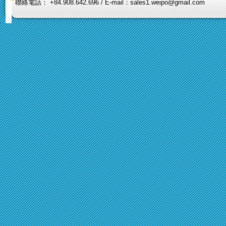
聯絡電話： +84.908.642.696 / E-mail：sales1.weipo@gmail.com