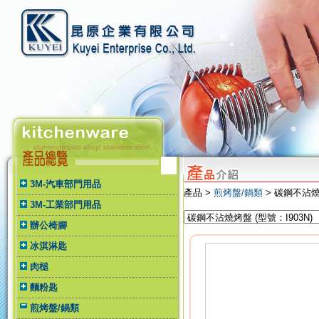
3M-汽車部門用品
產品 >
煎烤盤/鍋類
> 碳鋼不沾
3M-工業部門用品
辦公椅腳
冰淇淋匙
肉槌
麵粉匙
煎烤盤/鍋類