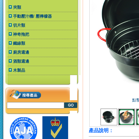
夾類
手動壓汁機/ 壓檸檬器
切片類
神奇拖把
鐵線類
廚房週邊
酒類週邊
木製品
點
產品說明：