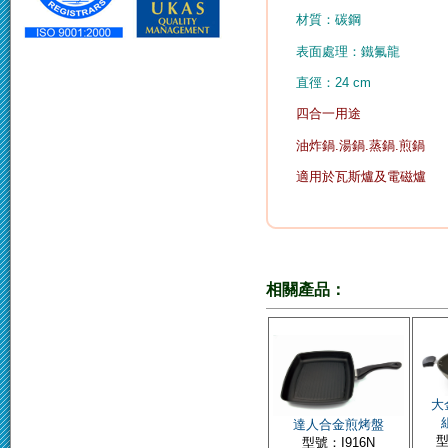
材質：碳鋼
表面處理：鐵氟龍
直徑：24 cm
四合一用途
油炸鍋.湯鍋.蒸鍋.煎鍋
適用於瓦斯爐及電磁爐
相關產品：
大
達人合金煎烤盤
型
型號：I916N