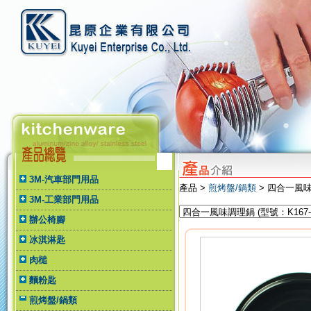
3M-汽車部門用品
產品 >
煎烤盤/鍋類
> 四合一風
3M-工業部門用品
辦公椅腳
冰淇淋匙
肉槌
麵粉匙
煎烤盤/鍋類